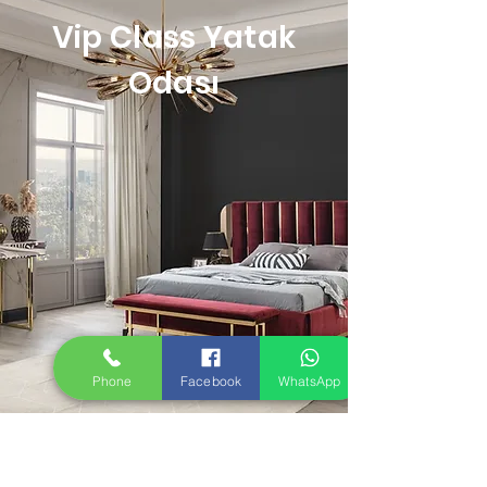
Vip Class Yatak
Odası
Phone
Facebook
WhatsApp
Geri