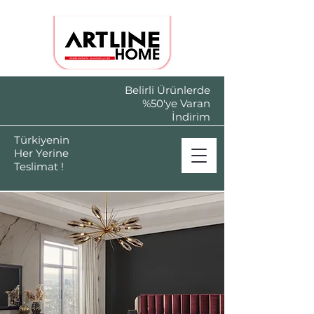
Belirli Ürünlerde
%50'ye Varan
İndirim
Türkiyenin
Her Yerine
Teslimat !