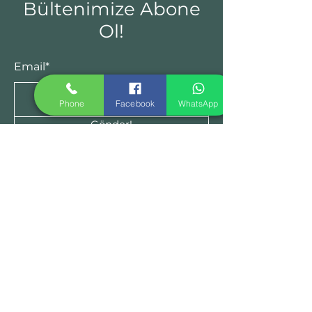
Bültenimize Abone
Ol!
Email*
Phone
Facebook
WhatsApp
Gönder!
Ürünler
Yemek Odası
Yatak Odası
Koltuk
Genç Odası
Hakkımızda
Avize