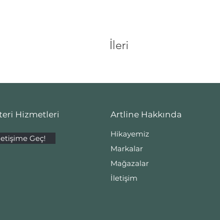
İleri
eri Hizmetleri
Artline Hakkında
Hikayemiz
letişime Geç!
Markalar
Mağazalar
İletişim