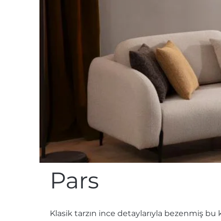
Pars
Klasik tarzın ince detaylarıyla bezenmiş bu 