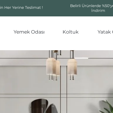
Belirli Ürünlerde %50'
in Her Yerine Teslimat !
İndirim
Yemek Odası
Koltuk
Yatak 