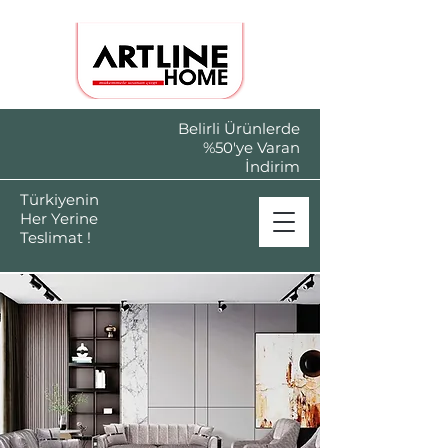
Belirli Ürünlerde
%50'ye Varan
İndirim
Türkiyenin
Her Yerine
Teslimat !