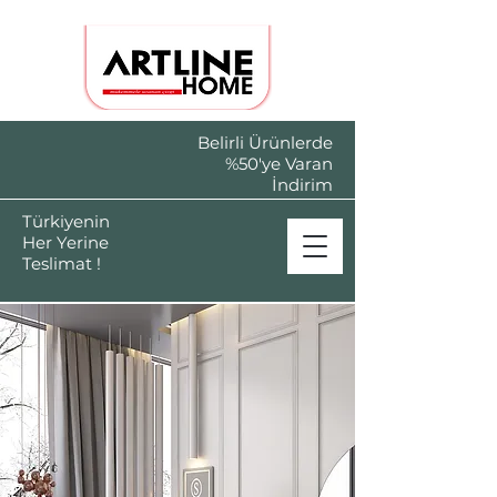
Belirli Ürünlerde
%50'ye Varan
İndirim
Türkiyenin
Her Yerine
Teslimat !