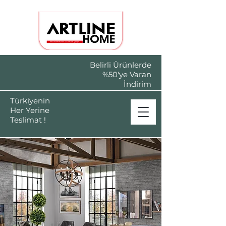
Belirli Ürünlerde
%50'ye Varan
İndirim
Türkiyenin
Her Yerine
Teslimat !