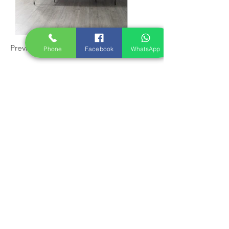
Previous
Phone
Facebook
WhatsApp
Next
Bültenimize Abone
Ol!
Email*