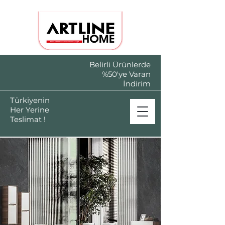
Belirli Ürünlerde
%50'ye Varan
İndirim
Türkiyenin
Her Yerine
Teslimat !